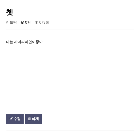
쳇
김도담
0건
673회
나는 사마리아인이좋아
수정
삭제