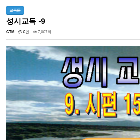
교독문
성시교독 -9
CTM
0건
7,007회