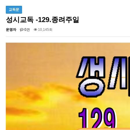
교독문
성시교독 -129.종려주일
운영자
0건
10,145회