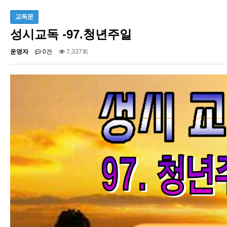
교독문
성시교독 -97.청년주일
운영자
0건
7,337회