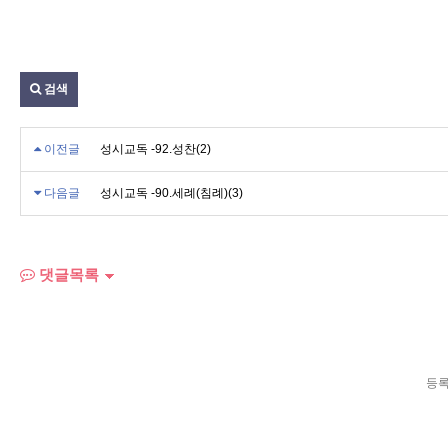
검색
이전글
성시교독 -92.성찬(2)
다음글
성시교독 -90.세례(침례)(3)
댓글목록
등록