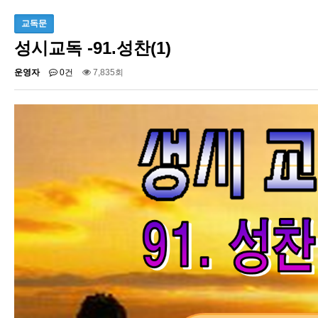
교독문
성시교독 -91.성찬(1)
운영자
0건
7,835회