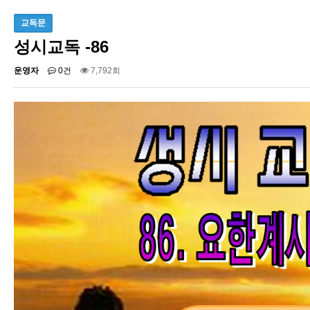
교독문
성시교독 -86
운영자
0건
7,792회