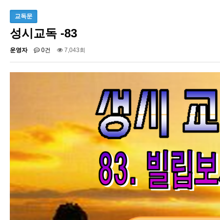
교독문
성시교독 -83
운영자
0건
7,043회