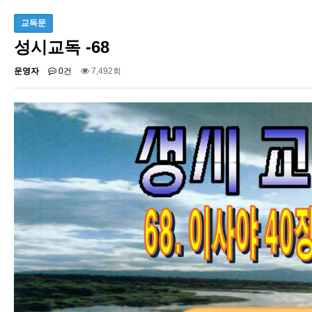
교독문
성시교독 -68
운영자
0건
7,492회