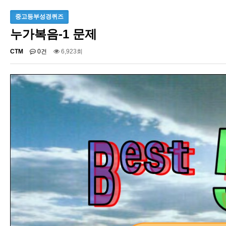
중고등부성경퀴즈
누가복음-1 문제
CTM
0건
6,923회