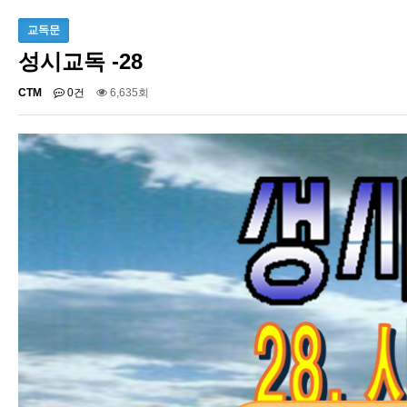
교독문
성시교독 -28
CTM
0건
6,635회