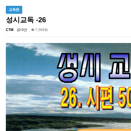
교독문
성시교독 -26
CTM
0건
7,569회