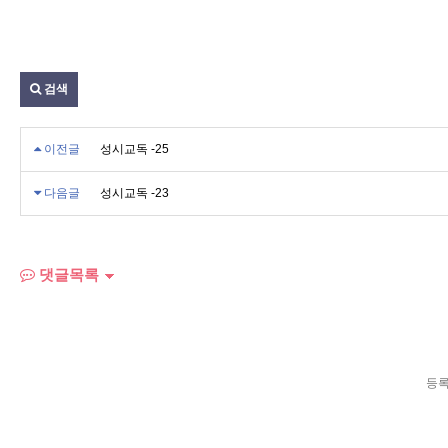
검색
이전글
성시교독 -25
다음글
성시교독 -23
댓글목록
등록