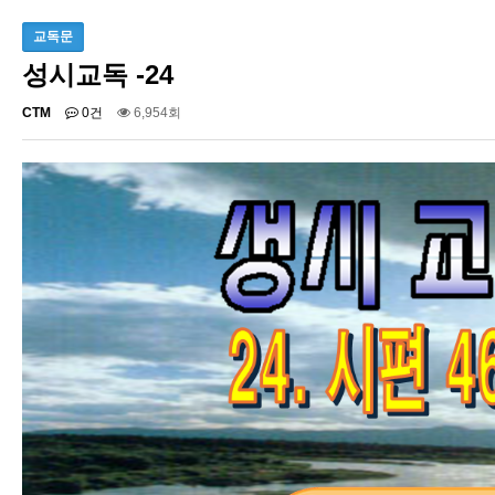
교독문
성시교독 -24
CTM
0건
6,954회